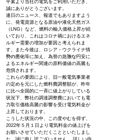
平素より当社の電気をご利用いただき、
誠にありがとうございます。
連日のニュース、報道でもありますよう
に、発電資源となる原油や液化天然ガス
（LNG）など、燃料の輸入価格上昇が続
いており、これはコロナ禍におけるエネ
ルギー需要の増加が要因と考えられま
す。また今後は、ロシア・ウクライナ情
Previous
Next
勢の悪化等に加え、為替の急激な円安に
よるエネルギー関連の原料価値の高騰も
危惧されます。
これらの要因により、旧一般電気事業者
の定めを元にした燃料費調整額が、昨年
に比べ全国的に一斉に値上がりしている
状況下、弊社の調達調整費においても電
力取引価格高騰の影響を受け電気料金が
上昇しております。
こうした状況の中、この度やむを得ず、
2022年５月１日より電気料金の値上げを
お願いさせていただくことといたしまし
た。誠に申し訳ございません。 詳しい内