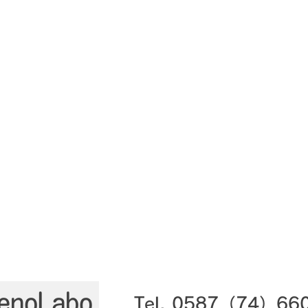
Tel.​ 0587（74）66