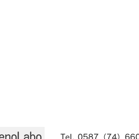
Tel.​ 0587（74）66