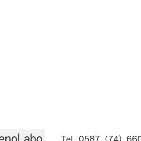
Tel.​ 0587（74）66